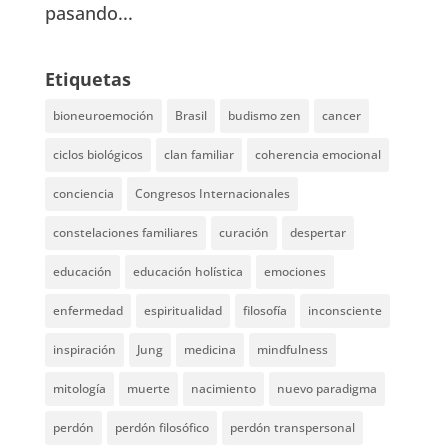
pasando...
Etiquetas
bioneuroemoción
Brasil
budismo zen
cancer
ciclos biológicos
clan familiar
coherencia emocional
conciencia
Congresos Internacionales
constelaciones familiares
curación
despertar
educación
educación holística
emociones
enfermedad
espiritualidad
filosofía
inconsciente
inspiración
Jung
medicina
mindfulness
mitología
muerte
nacimiento
nuevo paradigma
perdón
perdón filosófico
perdón transpersonal